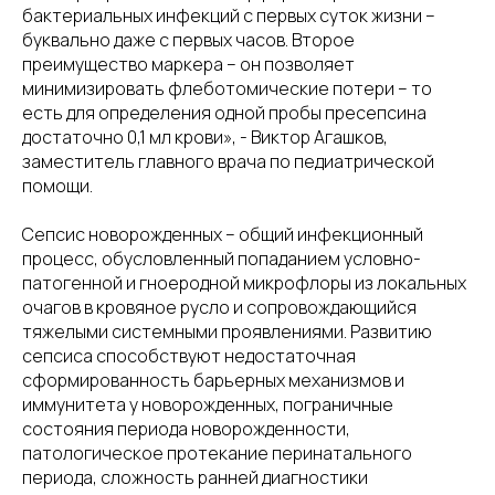
бактериальных инфекций с первых суток жизни –
буквально даже с первых часов. Второе
преимущество маркера – он позволяет
минимизировать флеботомические потери – то
есть для определения одной пробы пресепсина
достаточно 0,1 мл крови», - Виктор Агашков,
заместитель главного врача по педиатрической
помощи.
Сепсис новорожденных – общий инфекционный
процесс, обусловленный попаданием условно-
патогенной и гноеродной микрофлоры из локальных
очагов в кровяное русло и сопровождающийся
тяжелыми системными проявлениями. Развитию
сепсиса способствуют недостаточная
сформированность барьерных механизмов и
иммунитета у новорожденных, пограничные
состояния периода новорожденности,
патологическое протекание перинатального
периода, сложность ранней диагностики