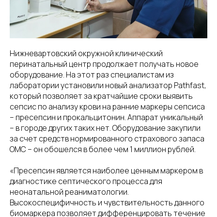
Нижневартовский окружной клинический
перинатальный центр продолжает получать новое
оборудование. На этот раз специалистам из
лаборатории установили новый анализатор Pathfast,
который позволяет за кратчайшие сроки выявить
сепсис по анализу крови на ранние маркеры сепсиса
– пресепсин и прокальцитонин. Аппарат уникальный
– в городе других таких нет. Оборудование закупили
за счет средств нормированного страхового запаса
ОМС – он обошелся в более чем 1 миллион рублей.
«Пресепсин является наиболее ценным маркером в
диагностике септического процесса для
неонатальной реаниматологии.
Высокоспецифичность и чувствительность данного
биомаркера позволяет дифференцировать течение