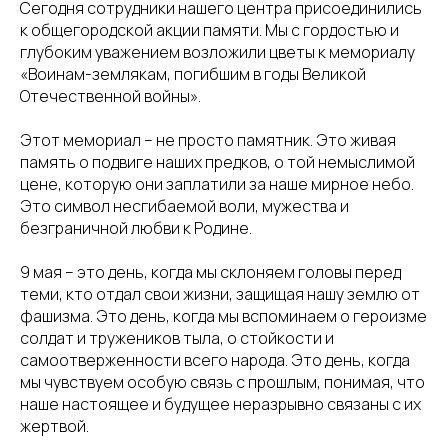
Сегодня сотрудники нашего центра присоединились
к общегородской акции памяти. Мы с гордостью и
глубоким уважением возложили цветы к мемориалу
«Воинам-землякам, погибшим в годы Великой
Отечественной войны».
Этот мемориал – не просто памятник. Это живая
память о подвиге наших предков, о той немыслимой
цене, которую они заплатили за наше мирное небо.
Это символ несгибаемой воли, мужества и
безграничной любви к Родине.
9 мая – это день, когда мы склоняем головы перед
теми, кто отдал свои жизни, защищая нашу землю от
фашизма. Это день, когда мы вспоминаем о героизме
солдат и тружеников тыла, о стойкости и
самоотверженности всего народа. Это день, когда
мы чувствуем особую связь с прошлым, понимая, что
наше настоящее и будущее неразрывно связаны с их
жертвой.