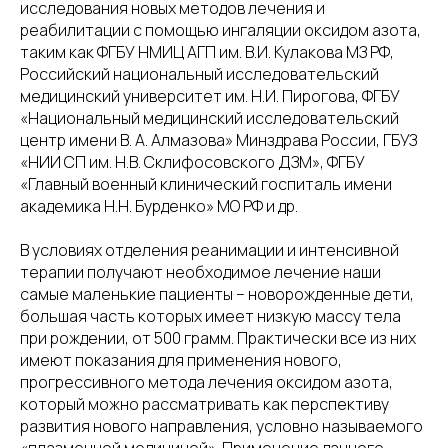
исследования новых методов лечения и
реабилитации с помощью ингаляции оксидом азота,
таким как ФГБУ НМИЦ АГП им. В.И. Кулакова МЗ РФ,
Российский национальный исследовательский
медицинский университет им. Н.И. Пирогова, ФГБУ
«Национальный медицинский исследовательский
центр имени В. А. Алмазова» Минздрава России, ГБУЗ
«НИИ СП им. Н.В. Склифосовского ДЗМ», ФГБУ
«Главный военный клинический госпиталь имени
академика Н.Н. Бурденко» МО РФ и др.
В условиях отделения реанимации и интенсивной
терапии получают необходимое лечение наши
самые маленькие пациенты – новорожденные дети,
большая часть которых имеет низкую массу тела
при рождении, от 500 грамм. Практически все из них
имеют показания для применения нового,
прогрессивного метода лечения оксидом азота,
который можно рассматривать как перспективу
развития нового направления, условно называемого