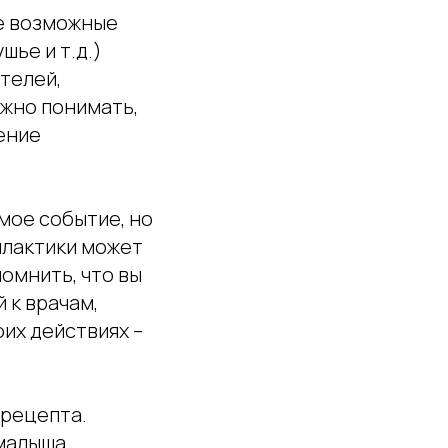
ие возможные
ье и т.д.)
телей,
ажно понимать,
чение
мое событие, но
илактики может
омнить, что вы
 к врачам,
их действиях –
 рецепта.
 малыша