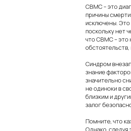
СВМС – это диаг
причины смерти 
исключены. Это
поскольку нет ч
что СВМС – это 
обстоятельств, 
Синдром внезап
знание факторо
значительно сни
не одиноки в св
близким и други
залог безопасн
Помните, что ка
Однако, следуя