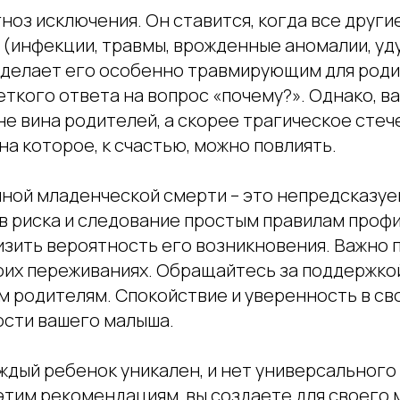
ноз исключения. Он ставится, когда все друг
(инфекции, травмы, врожденные аномалии, удуш
 делает его особенно травмирующим для роди
еткого ответа на вопрос «почему?». Однако, в
не вина родителей, а скорее трагическое сте
на которое, к счастью, можно повлиять.
ной младенческой смерти – это непредсказуе
в риска и следование простым правилам проф
зить вероятность его возникновения. Важно п
оих переживаниях. Обращайтесь за поддержкой
м родителям. Спокойствие и уверенность в сво
ости вашего малыша.
ждый ребенок уникален, и нет универсального
 этим рекомендациям, вы создаете для своего