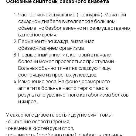
Основные симптомы сахарного диабета
Частое мочеиспускание (полиурия). Моча при
сахарном диабете выделяется в большом
объёме, но безболезненно и преимущественно
в дневное время.
Перманентная жажда, вызванная
обезвоживанием организма.
Повышенный аппетит, который в начале
болезни может проявляться приступами.
Больных обычно тянет на сладкую пищу,
состоящую из простых углеводов.
Изменение веса. На фоне чрезмерного
аппетита больные часто теряют вес в
результате увеличенного катаболизма белков
и жиров.
У сахарного диабета есть и другие симптомы:
· снижение остроты зрения,
· онемение кистей рук и стоп,
· сонливость (особенно днём), слабость, сильная