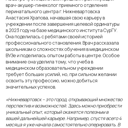
врач-акушер-гинеколог приемного отделения
перинатального центра г. Нижневартовска
Анастасия Храпова, начавшая свою карьеру в
учреждении после завершения целевой ординатуры
в 2023 году на базе медицинского института СурГУ.
Она поделилась с ребятами своей историей
профессионального становления. Врач рассказала
школьникам о сложностях обучения в медицинском
ВУЗе и поделилась опытом работы в центре. Особое
внимание она уделила тому, что учеба в
медицинском образовательном учреждении
требует больших усилий, но, при сильном желании
освоить эту профессию, можно добиться
значительных успехов.
«Нижневартовск – это город, открывающий множество
перспектив и возможностей. Здесь можно приобрести
уникальный опыт, который окажется полезным в
вашей дальнейшей карьере. Например, спустя всего 4
месяца я уже начала самостоятельно оперировать. В