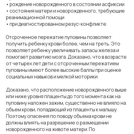
• рождение новорожденного в состоянии асфиксии
• состояния матери и новорожденного, требующие
реанимационной помощи
• при диагностированном резус-конфликте
Отсроченное пережатие пуповины позволяет
получить ребенку крови более, чем на треть. Это
позволяет ребенку увеличивать запасы железа и
помогает развитию мозга. Доказано, что в возрасте
от четырех лет дети с отсроченным пережатием
пуповины имеют более высокие баллы при оценке
социальных навыков и мелкой моторики.
Доказано, что расположение новорожденного выше
или ниже уровня плаценты до того момента как на
пуповину наложен зажим, существенно не влияло на
объем крови, попадающий из плаценты к малышу.
Поэтому опасения по поводу объема крови не
должны влиять на разрешение о размещении
новорожденного на животе матери. По