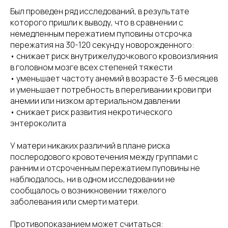
Был проведен ряд исследований, в результате
которого пришли к выводу, что в сравнении с
немедленным пережатием пуповины отсрочка
пережатия на 30-120 секунд у новорожденного:
• снижает риск внутрижелудочкового кровоизлияния
в головном мозге всех степеней тяжести
• уменьшает частоту анемий в возрасте 3-6 месяцев
и уменьшает потребность в переливании крови при
анемии или низком артериальном давлении
• снижает риск развития некротического
энтероколита
У матери никаких различий в плане риска
послеродового кровотечения между группами с
ранним и отсроченным пережатием пуповины не
наблюдалось, ни в одном исследовании не
сообщалось о возникновении тяжелого
заболевания или смерти матери.
Противопоказанием может считаться: