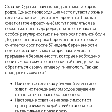
Схватки. Один из главных предвестников скорых
родов. Однако первородящие часто путают ложные
схватки с настоящими и едут «рожать». Ложные
схватки (тренировочные) могут появляться за
несколько недель до родов, они не отличаются
особой регулярностью и не приносят сильной боли.
До доношенного срока беременности, которым
считается срок после 37 недель беременности,
ложные схватки являются признаком угрозы
прерывания беременности, которые необходимо
лечить – поэтому это однозначный повод срочно
обратиться к врачу-акушеру-гинекологу. Так как
определить схватки?
При ложных схватках у будущей мамы тянет
живот, но перед началом родов ощущения
становятся гораздо болезненнее.
Настоящие схватки вне зависимости от
предпринимаемых действий становятся
интенсивнее от раза к разу.