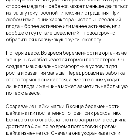
стороне медали – ребенок может меньше двигаться
из-за внутриутробной гипоксии и страдания. При
любом изменении характера чистоты шевелений
плода – более активное или менее активное, или
вообще отсутствие шевелений – повод срочно
обратиться к врачу-акушеру-гинекологу.
Потеря в весе. Во время беременности в организме
женщины вырабатывается гормон прогестерон. Он
создает максимально комфортные условия для
роста и развития малыша. Перед родами выработка
этого гормона снижается, а вместе с ним уходит
лишняя вода и женщина может заметить небольшую
потерю в весе.
Созревание шейки матки. В конце беременности
шейка матки постепенно готовится к раскрытию.
Если до этого она была плотно закрытой, а её длина
достигала 4 см, то во время подготовки к родам
шейка изменяется. Сначала она укорачивается и