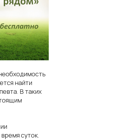
 необходимость
ется найти
евта. В таких
стоящим
нии
время суток.