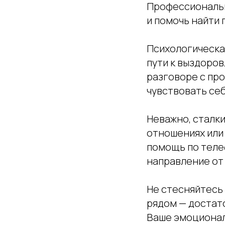
Профессиональн
и помочь найти
Психологическа
пути к выздоров
разговоре с пр
чувствовать себ
Неважно, сталк
отношениях или
помощь по теле
направление от
Не стесняйтесь
рядом — достато
Ваше эмоционал