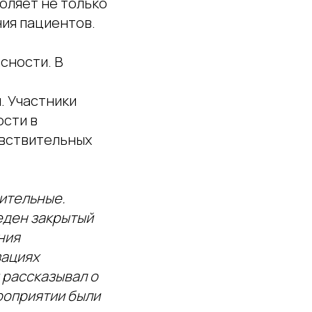
оляет не только
ния пациентов.
сности. В
. Участники
ости в
увствительных
жительные.
еден закрытый
ния
зациях
 рассказывал о
роприятии были