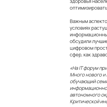
здоровья насел
оптимизировать
Важным аспекто
условиях расту
информационных
обсудили лучши
цифровом прост
сфер, как здрав
«На IT форум пр
Много нового и 
обучающий семи
информационной
автономного окр
Критической ин