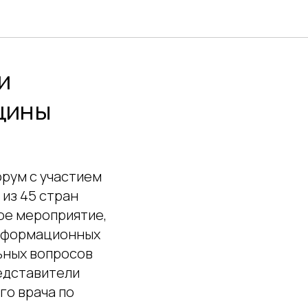
и
цины
рум с участием
 из 45 стран
ое мероприятие,
информационных
ьных вопросов
едставители
го врача по