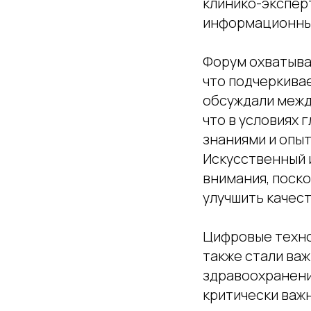
клинико-экспер
информационных
Форум охватыва
что подчеркивае
обсуждали межд
что в условиях
знаниями и опы
Искусственный и
внимания, поск
улучшить качес
Цифровые техно
также стали ва
здравоохранения
критически важ