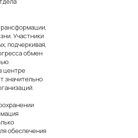
отдела
трансформации,
зни. Участники
х, подчеркивая,
рогресса обмен
тью.
 в центре
ет значительно
рганизаций.
воохранении
рмация
олько
для обеспечения