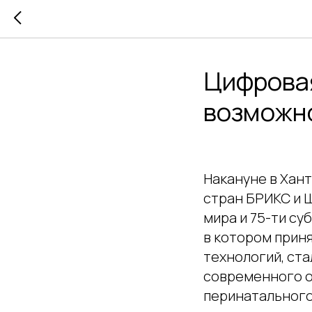
Цифровая
возможно
Накануне в Хан
стран БРИКС и Ш
мира и 75-ти с
в котором прин
технологий, ст
современного о
перинатального