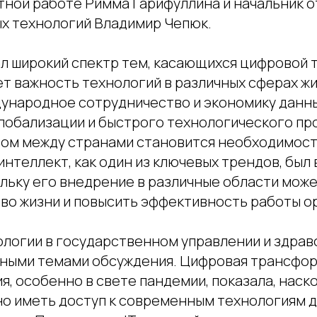
тной работе Римма Гарифуллина и начальник 
 технологий Владимир Чепюк.
л широкий спектр тем, касающихся цифровой 
т важность технологий в различных сферах жи
ународное сотрудничество и экономику данны
 глобализации и быстрого технологического п
том между странами становится необходимос
нтеллект, как один из ключевых трендов, был
ольку его внедрение в различные области мож
тво жизни и повысить эффективность работы о
логии в государственном управлении и здра
жными темами обсуждения. Цифровая трансфо
, особенно в свете пандемии, показала, наск
но иметь доступ к современным технологиям 