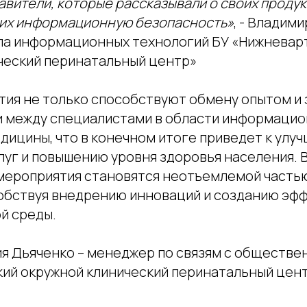
авители, которые рассказывали о своих продук
их информационную безопасность»
, - Владим
ла информационных технологий БУ «Нижневар
ческий перинатальный центр»
ия не только способствуют обмену опытом и з
и между специалистами в области информаци
дицины, что в конечном итоге приведет к улу
луг и повышению уровня здоровья населения.
 мероприятия становятся неотъемлемой часть
обствуя внедрению инноваций и созданию эф
й среды.
ия Дьяченко – менеджер по связям с обществ
ий окружной клинический перинатальный цен