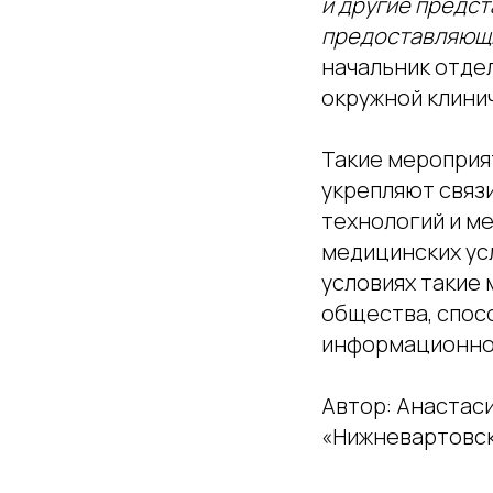
и другие предст
предоставляющ
начальник отде
окружной клини
Такие мероприят
укрепляют связ
технологий и ме
медицинских ус
условиях такие
общества, спос
информационно
Автор: Анастас
«Нижневартовск