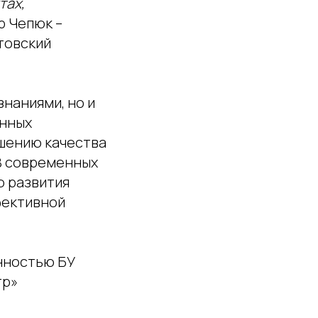
тах,
ир Чепюк –
товский
наниями, но и
онных
чшению качества
 В современных
ю развития
фективной
енностью БУ
тр»