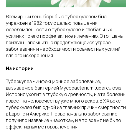
Всемирный день борьбы с туберкулезом был
учрежден в 1982 году с целью повышения
осведомленности о туберкулезе и глобальных
усилиях по его профилактике и лечению. Этот день
призван напомнить о продолжающейся угрозе
заболевания и необходимости совместных усилий
для его искоренения.
Из истории
Туберкулез - инфекционное заболевание,
вызываемое бактерией Mycobacterium tuberculosis.
История уходит в глубокую древность, и эта болезнь
известна человечеству уже много веков. В XIX веке
туберкулез был одной из главных причин смертности
в Европе и Америке. Первоначально заболевание
получило название «чахотка», и в то время не было
эффективных методов лечения.