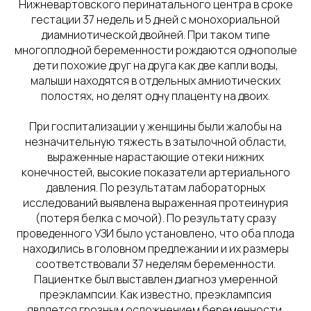
Нижневартовского перинатального центра в сроке
гестации 37 недель и 5 дней с монохориальной
диамниотической двойней. При таком типе
многоплодной беременности рождаются однополые
дети похожие друг на друга как две капли воды,
малыши находятся в отдельных амниотических
полостях, но делят одну плаценту на двоих.
При госпитализации у женщины были жалобы на
незначительную тяжесть в затылочной области,
выраженные нарастающие отеки нижних
конечностей, высокие показатели артериального
давления. По результатам лабораторных
исследований выявлена выраженная протеинурия
(потеря белка с мочой). По результату сразу
проведенного УЗИ было установлено, что оба плода
находились в головном предлежании и их размеры
соответствовали 37 неделям беременности.
Пациентке был выставлен диагноз умеренной
преэклампсии. Как известно, преэклампсия
является грозным осложнением беременности,