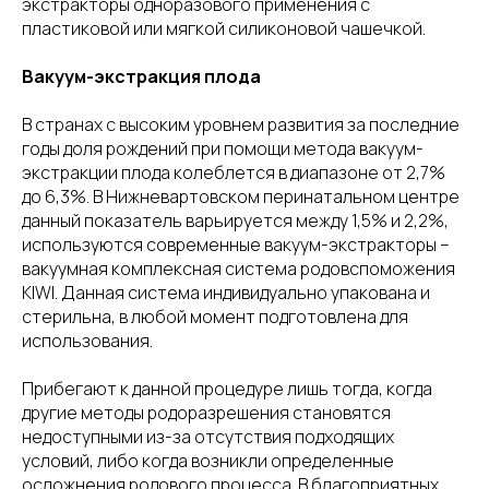
экстракторы одноразового применения с
пластиковой или мягкой силиконовой чашечкой.
Вакуум-экстракция плода
В странах с высоким уровнем развития за последние
годы доля рождений при помощи метода вакуум-
экстракции плода колеблется в диапазоне от 2,7%
до 6,3%. В Нижневартовском перинатальном центре
данный показатель варьируется между 1,5% и 2,2%,
используются современные вакуум-экстракторы –
вакуумная комплексная система родовспоможения
KIWI. Данная система индивидуально упакована и
стерильна, в любой момент подготовлена для
использования.
Прибегают к данной процедуре лишь тогда, когда
другие методы родоразрешения становятся
недоступными из-за отсутствия подходящих
условий, либо когда возникли определенные
осложнения родового процесса. В благоприятных