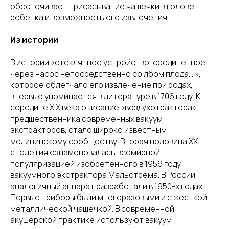
обеспечивает присасывание чашечки в голове
ребенка и возможность его извлечения.
Из истории
В истории «стеклянное устройство, соединенное
через насос непосредственно со лбом плода….»,
которое облегчало его извлечение при родах,
впервые упоминается в литературе в 1706 году. К
середине XIX века описание «воздухотрактора»,
предшественника современных вакуум-
экстракторов, стало широко известным
медицинскому сообществу. Вторая половина XX
столетия ознаменовалась всемирной
популяризацией изобретенного в 1956 году
вакуумного экстрактора Мальстрема. В России
аналогичный аппарат разработали в 1950-х годах.
Первые приборы были многоразовыми и с жесткой
металлической чашечкой. В современной
акушерской практике используют вакуум-