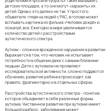
родителями и просили «убрать» таких малышей с
детских площадок, а то они могут «заразить» их
детей. Однако это далеко не так. У простого
обывателя, глядя на людей с РАС, в голове может
всплывать картинка из фильма «Человек дождя» и,
пожалуй, все. Ежегодно в мире увеличивается
количество детей с расстройствами
аутистического спектра.
Аутизм – сложное врожденное нарушение в развитии.
Выражается в том, что человек не испытывает
потребности в общении даже с самыми близкими
людьми. Дети с аутизмом не проявляют
исследовательской активности, сложно поддаются
обучению, развитие ребенка происходит, как
правило, фрагментарно и в отдельных сферах.
Расстройства аутистического спектра – понятие,
которое объединяет в себе различные формы
аутизма. Умственное развитие при аутизме имеет
большой разброс: заболевание может