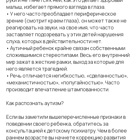
малыш, избегает прямого взгляда в глаза.
• У него часто преобладает периферическое
зрение (смотрит краем глаза), он может также не
реагировать на звуки, на свое имя, что часто
заставляет подозревать у этих детей нарушения
слуха, которых в действительности нет.
• Аутичный ребенок крайне связан собственными
сложившимися стереотипами. Весь его внутренний
мир зажат в жесткие рамки, выход за которые для
него является трагедией.
• Речь отличается негибкостью, «сделанностью»,
«механистичностью», «попугайностью». Часто
производит впечатление штампованности.
Как распознать аутизм?
Если вы заметили вышеперечисленные признаки в
поведении своего ребенка, обратитесь за
консультацией к детскому психиатру. Чем в более
раннем возрасте вы начнете коррекцию развития