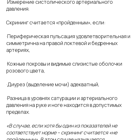
·Измерение систолического артериального
давления.
Скрининг считается «пройденным», если:
·Периферическая пульсация удовлетворительная и
симметрична на правой локтевой и бедренных
артериях,
·Кожные покровы и видимые слизистые оболочки
розового цвета,
·Диурез (выделение мочи) адекватный,
·Разница в уровнях сатурации и артериального
давления на руке и ноге находится в допустимых
пределах.
«В случае, если хотя бы один из показателей не
соответствует норме – скрининг считается «не
пройденным». В этом случае назначается