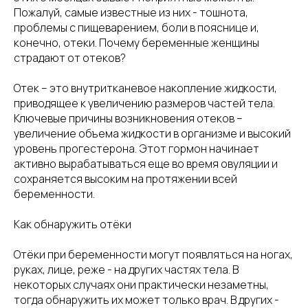
Пожалуй, самые известные из них - тошнота,
проблемы с пищеварением, боли в пояснице и,
конечно, отеки. Почему беременные женщины
страдают от отеков?
Отек – это внутритканевое накопление жидкости,
приводящее к увеличению размеров частей тела.
Ключевые причины возникновения отеков –
увеличение объема жидкости в организме и высокий
уровень прогестерона. Этот гормон начинает
активно вырабатываться еще во время овуляции и
сохраняется высоким на протяжении всей
беременности.
Как обнаружить отёки
Отёки при беременности могут появляться на ногах,
руках, лице, реже - на других частях тела. В
некоторых случаях они практически незаметны,
тогда обнаружить их может только врач. В других -