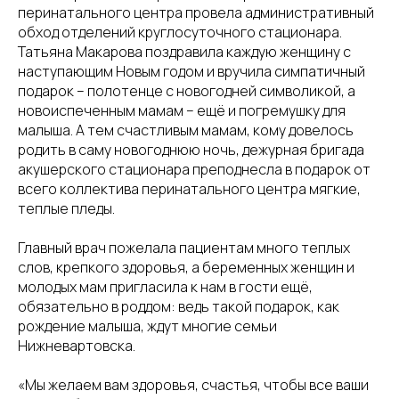
перинатального центра провела административный
обход отделений круглосуточного стационара.
Татьяна Макарова поздравила каждую женщину с
наступающим Новым годом и вручила симпатичный
подарок – полотенце с новогодней символикой, а
новоиспеченным мамам – ещё и погремушку для
малыша. А тем счастливым мамам, кому довелось
родить в саму новогоднюю ночь, дежурная бригада
акушерского стационара преподнесла в подарок от
всего коллектива перинатального центра мягкие,
теплые пледы.
Главный врач пожелала пациентам много теплых
слов, крепкого здоровья, а беременных женщин и
молодых мам пригласила к нам в гости ещё,
обязательно в роддом: ведь такой подарок, как
рождение малыша, ждут многие семьи
Нижневартовска.
«Мы желаем вам здоровья, счастья, чтобы все ваши